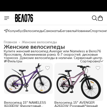
Колумбус
Велосипеды
Самокаты
Беговелы
Новинки
Спортком
Главная
›
Женские велосипеды
Женские велосипеды
Купите женский велосипед Avenger или Nameless в Вело76
Ярославль. Алюминиевая рама, 6-7 скоростей, дисковые
тормоза. Дамские велосипеды в наличии. Сервисный центр.
Фильтры
Сортировка
Велосипед 15" NAMELESS
Велосипед 15" AVENGER
J6100DW Фиолетовый
A261DW Розовый/Черный