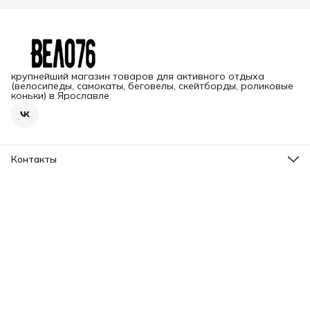
крупнейший магазин товаров для активного отдыха
(велосипеды, самокаты, беговелы, скейтборды, роликовые
коньки) в Ярославле
Контакты
Адрес
г. Ярославль, пр-т Ленина, 2
Телефон
8 (965) 726-31-37
Режим работы
Пн-Вс, 09.00-20.00