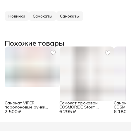
Новинки
Самокаты
Самокаты
Похожие товары
Самокат VIPER
Самокат трюковой
Самокат
поролоновые ручки
COSMORIDE Storm,
COSMORI
2 500 ₽
(синий, красный,
6 295 ₽
Чёрный+принт SSCR25FM
6 180 ₽
Чёрный+
фиолетовый)
SSCR25