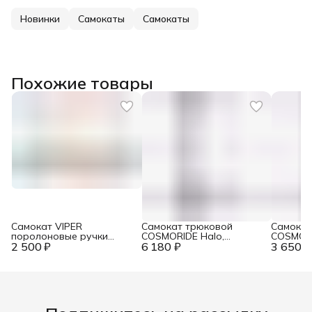
Новинки
Самокаты
Самокаты
Похожие товары
Самокат VIPER
Самокат трюковой
Самокат
поролоновые ручки
COSMORIDE Halo,
COSMORI
2 500 ₽
(синий, красный,
6 180 ₽
Чёрный+градиент
3 650 ₽
SSCR25
фиолетовый)
SSCR25RB