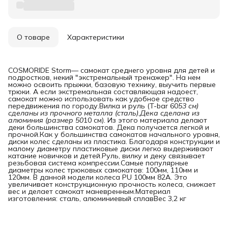
О товаре
Характеристики
COSMORIDE Storm— самокат среднего уровня для детей и
подростков, некий "экстремальный тренажер". На нем
можно освоить прыжки, базовую технику, выучить первые
трюки. А если экстремальная составляющая надоест,
самокат можно использовать как удобное средство
передвижения по городу.Вилка и руль (T-bar 60
53 см) 
сделаны из прочного металла (сталь).Дека сделана из 
алюминия (размер 50
10 см). Из этого материала делают
деки большинства самокатов. Дека получается легкой и
прочной.Как у большинства самокатов начального уровня,
диски колес сделаны из пластика. Благодаря конструкции и
малому диаметру пластиковые диски легко выдерживают
катание новичков и детей.Руль, вилку и деку связывает
резьбовая система компрессии.Самые популярные
диаметры колес трюковых самокатов: 100мм, 110мм и
120мм. В данной модели колеса PU 100мм 82А. Это
увеличивает конструкционную прочность колеса, снижает
вес и делает самокат маневренным.Материал
изготовления: сталь, алюминиевый сплавВес 3,2 кг