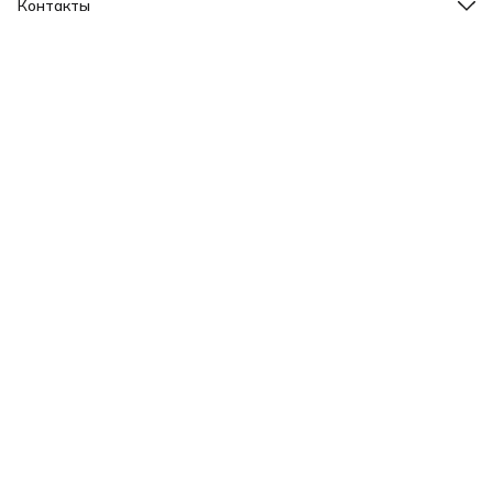
Контакты
Адрес
г. Ярославль, пр-т Ленина, 2
Телефон
8 (965) 726-31-37
Режим работы
Пн-Вс, 09.00-20.00