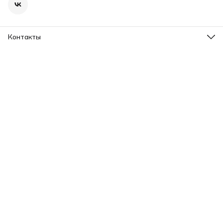
Контакты
Адрес
г. Ярославль, пр-т Ленина, 2
Телефон
8 (965) 726-31-37
Режим работы
Пн-Вс, 09.00-20.00