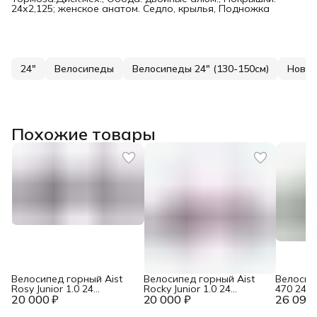
24х2,125; женское анатом. Седло, крылья, Подножка
24"
Велосипеды
Велосипеды 24" (130-150см)
Новин
Похожие товары
Велосипед горный Aist
Велосипед горный Aist
Велосип
Rosy Junior 1.0 24
Rocky Junior 1.0 24
470 24M
20 000 ₽
сиреневый
20 000 ₽
красный
26 090 
темно-з