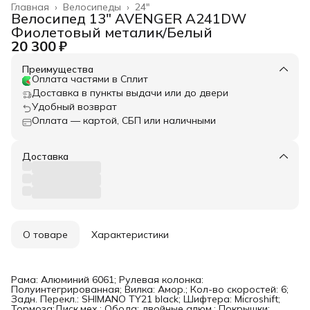
Главная
›
Велосипеды
›
24"
Велосипед 13" AVENGER A241DW
Фиолетовый металик/Белый
20 300 ₽
Преимущества
Оплата частями в Сплит
Доставка в пункты выдачи или до двери
Удобный возврат
Оплата — картой, СБП или наличными
Доставка
О товаре
Характеристики
Рама: Алюминий 6061; Рулевая колонка:
Полуинтегрированная; Вилка: Амор.; Кол-во скоростей: 6;
Задн. Перекл.: SHIMANO TY21 black; Шифтера: Microshift;
Тормоза:Диск.мех.; Обода: двойные алюм.; Покрышки: