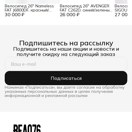
Велосипед 26" Nameless
Велосипед 26" AVENGER
Велосип
FAT J6800DF, красный/
FAT C262D, синий/зеленый
SIGOURA
30 000 ₽
желтый, 18"
26 000 ₽
неон, 17,5"
27 000 
скор., к
розовы
Подпишитесь на рассылку
Подпишитесь на наши акции и новости и
получите скидку на следующий заказ
Подписаться
Нажимая «Подписаться», вы даете согласие на обработку
указанных персональных данных в целях получения
информационной и рекламной рассылки