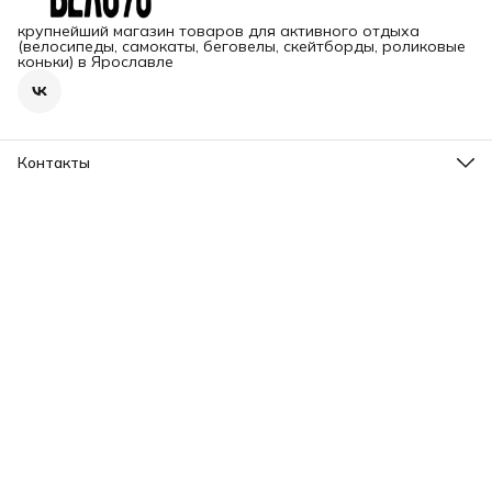
крупнейший магазин товаров для активного отдыха
(велосипеды, самокаты, беговелы, скейтборды, роликовые
коньки) в Ярославле
Контакты
Адрес
г. Ярославль, пр-т Ленина, 2
Телефон
8 (965) 726-31-37
Режим работы
Пн-Вс, 09.00-20.00