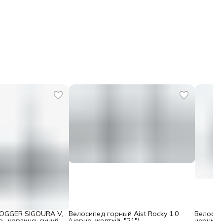
HOGGER SIGOURA V,
Велосипед горный Aist Rocky 1.0
Велосип
., корзина, синий-
(черно-желтый, "21")
черный