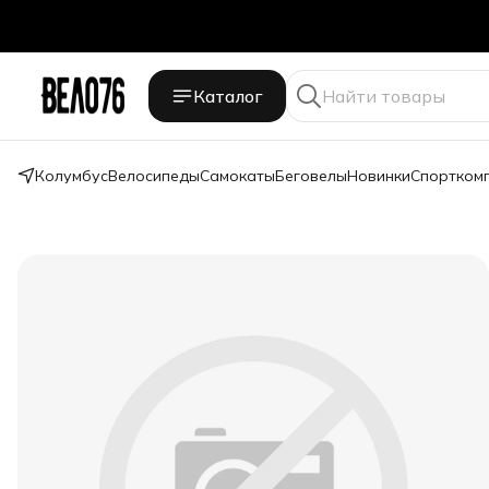
Каталог
Колумбус
Велосипеды
Самокаты
Беговелы
Новинки
Спортком