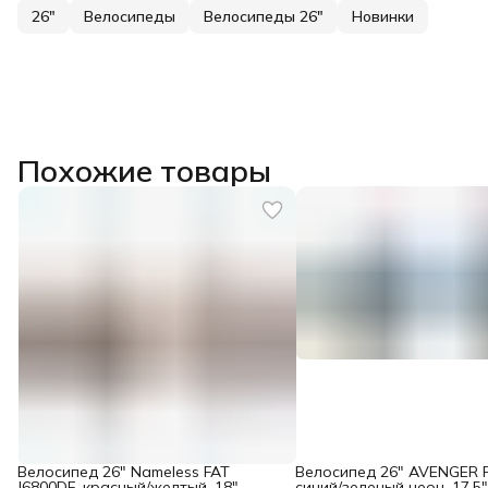
26"
Велосипеды
Велосипеды 26"
Новинки
Похожие товары
Велосипед 26" Nameless FAT
Велосипед 26" AVENGER F
J6800DF, красный/желтый, 18"
синий/зеленый неон, 17,5"