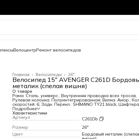
плексы
Велоцентр
Ремонт велосипедов
Главная
›
Велосипеды
›
26"
Велосипед 15" AVENGER C261D Бордов
металик (спелая вишня)
О товаре
Рама: Сталь, универс.; Внутренняя проводка всех тросов,
Рулевая колонка: Полуинтегрированная; Вилка: Амор.; Ко
скоростей: 6; Задн. Перекл.: SHIMANO TY21 black; Шифтера
Microshift; Тормоза:Диск.мех.; Обода: двойные алюм.;
Подробнее
Покрышки: 26х2,125; Дополнительно: Крылья, Подножка
Характеристики
Артикул
C261Db
Размер
26"
Цвет
Бордовый металик (спела
вишня)