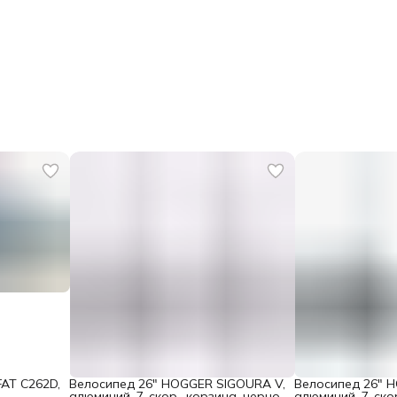
AT C262D,
Велосипед 26" HOGGER SIGOURA V,
Велосипед 26" 
алюминий, 7-скор., корзина, черно-
алюминий, 7-скор