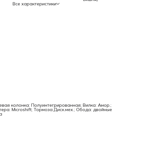
Все характеристики
левая колонка: Полуинтегрированная; Вилка: Амор.;
ера: Microshift; Тормоза:Диск.мех.; Обода: двойные
а