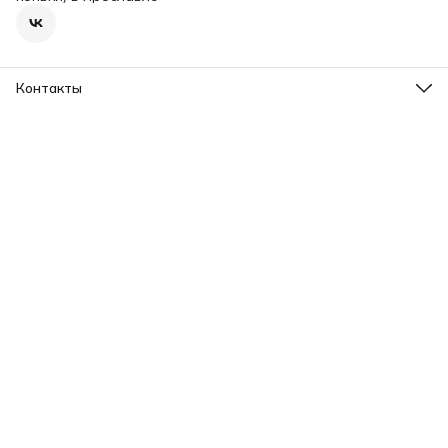
Контакты
Адрес
г. Ярославль, пр-т Ленина, 2
Телефон
8 (965) 726-31-37
Режим работы
Пн-Вс, 09.00-20.00