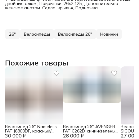
двойные алюм.; Покрышки: 26х2,125; Дополнительно:
женское анатом. Седло, крылья, Подножка
26"
Велосипеды
Велосипеды 26"
Новинки
Похожие товары
Велосипед 26" Nameless
Велосипед 26" AVENGER
Велосип
FAT J6800DF, красный/
FAT C262D, синий/зеленый
SIGOURA
30 000 ₽
желтый, 18"
26 000 ₽
неон, 17,5"
27 000 
скор., к