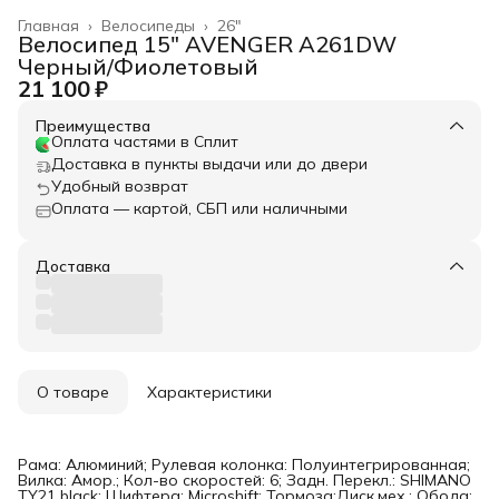
Главная
›
Велосипеды
›
26"
Велосипед 15" AVENGER A261DW
Черный/Фиолетовый
21 100 ₽
Преимущества
Оплата частями в Сплит
Доставка в пункты выдачи или до двери
Удобный возврат
Оплата — картой, СБП или наличными
Доставка
О товаре
Характеристики
Рама: Алюминий; Рулевая колонка: Полуинтегрированная;
Вилка: Амор.; Кол-во скоростей: 6; Задн. Перекл.: SHIMANO
TY21 black; Шифтера: Microshift; Тормоза:Диск.мех.; Обода: