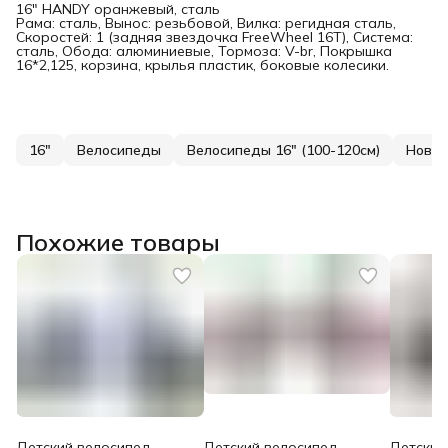
16" HANDY оранжевый, сталь
Рама: сталь, Вынос: резьбовой, Вилка: регидная сталь,
Скоростей: 1 (задняя звездочка FreeWheel 16T), Система:
сталь, Обода: алюминиевые, Тормоза: V-br, Покрышка
16*2,125, корзина, крылья пластик, боковые колесики.
16"
Велосипеды
Велосипеды 16" (100-120см)
Новин
Похожие товары
Детский велосипед
Детский велосипед
Детский