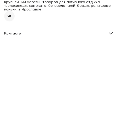
крупнейший магазин товаров для активного отдыха
(велосипеды, самокаты, беговелы, скейтборды, роликовые
коньки) в Ярославле
Контакты
Адрес
г. Ярославль, пр-т Ленина, 2
Телефон
8 (965) 726-31-37
Режим работы
Пн-Вс, 09.00-20.00