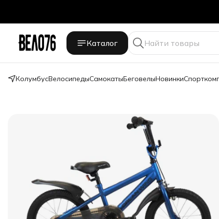
Каталог
Колумбус
Велосипеды
Самокаты
Беговелы
Новинки
Спортком