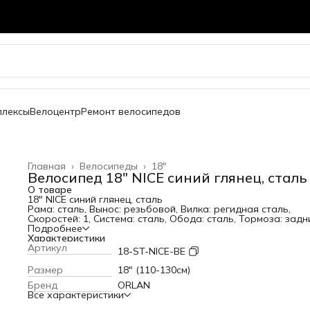
плексы
Велоцентр
Ремонт велосипедов
Главная
›
Велосипеды
›
18"
Велосипед 18" NICE синий глянец, сталь
О товаре
18" NICE синий глянец, сталь
Рама: сталь, Вынос: резьбовой, Вилка: регидная сталь,
Скоростей: 1, Система: сталь, Обода: сталь, Тормоза: задн
ножной, передний ручной, Покрышка 18*2,125, крылья пла
Подробнее
боковые колесики. Вес: 10,6 кг
Характеристики
Артикул
18-ST-NICE-BE
Размер
18" (110-130см)
Бренд
ORLAN
Все характеристики