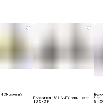
UNIOR желтый,
Велоси
Велосипед 18" HANDY серый, сталь
Черный
10 070 ₽
9 400 