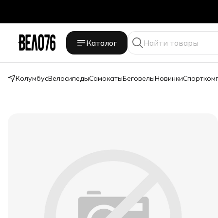
Каталог
Колумбус
Велосипеды
Самокаты
Беговелы
Новинки
Спортком