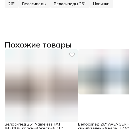
26"
Велосипеды
Велосипеды 26"
Новинки
Похожие товары
Велосипед 26" Nameless FAT
Велосипед 26" AVENGER F
J6800DF, красный/желтый, 18"
синий/зеленый неон, 17,5"