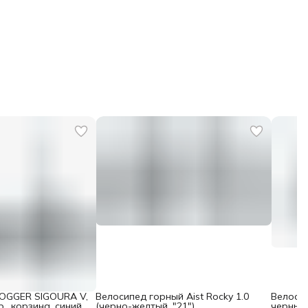
HOGGER SIGOURA V,
Велосипед горный Aist Rocky 1.0
Велосип
., корзина, синий-
(черно-желтый, "21")
черный