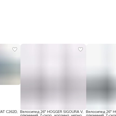
AT C262D,
Велосипед 26" HOGGER SIGOURA V,
Велосипед 26" 
алюминий, 7-скор., корзина, черно-
алюминий, 7-скор