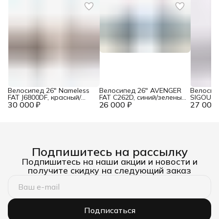
Велосипед 26" Nameless
Велосипед 26" AVENGER
Велосип
FAT J6800DF, красный/
FAT C262D, синий/зеленый
SIGOURA
30 000 ₽
желтый, 18"
26 000 ₽
неон, 17,5"
27 000 
скор., к
розовы
Подпишитесь на рассылку
Подпишитесь на наши акции и новости и
получите скидку на следующий заказ
Подписаться