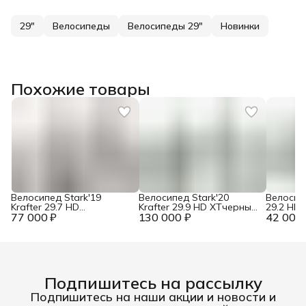
29"
Велосипеды
Велосипеды 29"
Новинки
Похожие товары
Велосипед Stark'19
Велосипед Stark'20
Велосипе
Krafter 29.7 HD
Krafter 29.9 HD XTчерный/
29.2 HD
77 000 ₽
оранжевый/чёрный 22"
130 000 ₽
серебристый 22"
42 000 
Подпишитесь на рассылку
Подпишитесь на наши акции и новости и