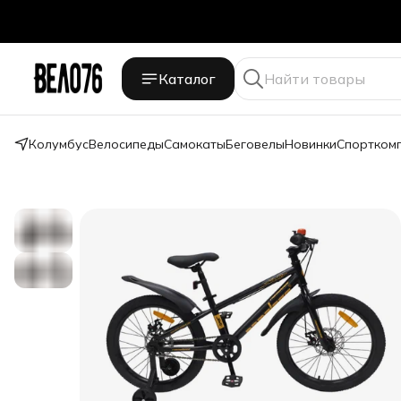
Каталог
Колумбус
Велосипеды
Самокаты
Беговелы
Новинки
Спортком