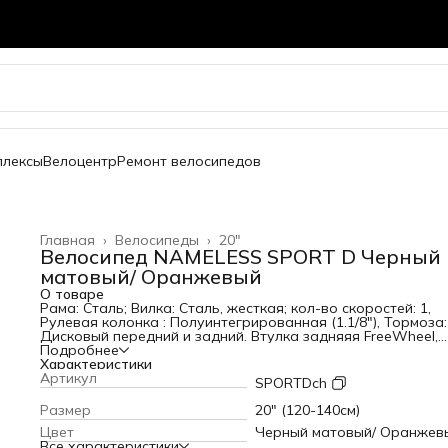
плексы
Велоцентр
Ремонт велосипедов
Главная
›
Велосипеды
›
20"
Велосипед NAMELESS SPORT D Черный
матовый/ Оранжевый
О товаре
Рама: Сталь; Вилка: Сталь, жесткая; кол-во скоростей: 1,
Рулевая колонка : Полуинтегрированная (1.1/8"), Тормоза:
Дисковый передний и задний. Втулка задняяя FreeWheel,
Каретка, Покрышки 2,125". Дополнительно: Крылья, боко
Подробнее
колеса, звонок
Характеристики
Артикул
SPORTDch
Размер
20" (120-140см)
Цвет
Черный матовый/ Оранжев
Все характеристики