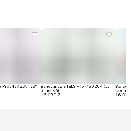
Pilot 450 20V (13"
Велосипед STELS Pilot 450 20V (13"
Велосип
Зеленый)
Оранже
16 030 ₽
16 030