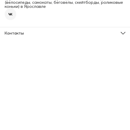
(велосипеды, самокаты, беговелы, скейтборды, роликовые
коньки) в Ярославле
Контакты
Адрес
г. Ярославль, пр-т Ленина, 2
Телефон
8 (965) 726-31-37
Режим работы
Пн-Вс, 09.00-20.00