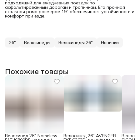
подходящий для ежедневных поездок по
асфальтированным дорогам и тропинкам. Его прочная
стальная рама размером 19" обеспечивает устойчивость и
комфорт при езде.
26"
Велосипеды
Велосипеды 26"
Новинки
Похожие товары
Велосипед 26" Nameless
Велосипед 26" AVENGER
Велосип
FAT J6800DF, красный/
FAT C262D, синий/зеленый
SIGOURA