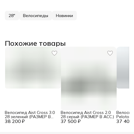
28"
Велосипеды
Новинки
Похожие товары
Велосипед Aist Cross 3.0
Велосипед Aist Cross 2.0
Велосипе
28 зеленый (РАЗМЕР В
28 серый (РАЗМЕР В АСС.)
Peloton 
38 200 ₽
АСС.)
37 500 ₽
37 400 
тёмно-с