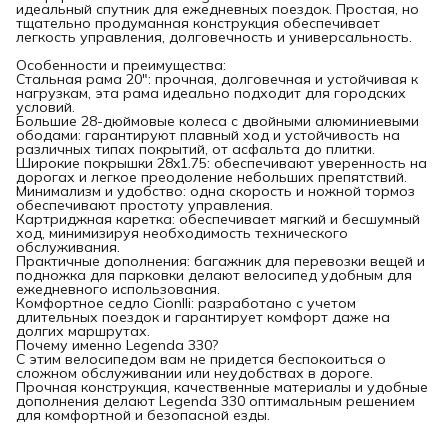
идеальный спутник для ежедневных поездок. Простая, но
тщательно продуманная конструкция обеспечивает
легкость управления, долговечность и универсальность.
Особенности и преимущества:
Стальная рама 20": прочная, долговечная и устойчивая к
нагрузкам, эта рама идеально подходит для городских
условий.
Большие 28-дюймовые колеса с двойными алюминиевыми
ободами: гарантируют плавный ход и устойчивость на
различных типах покрытий, от асфальта до плитки.
Широкие покрышки 28x1.75: обеспечивают уверенность на
дорогах и легкое преодоление небольших препятствий.
Минимализм и удобство: одна скорость и ножной тормоз
обеспечивают простоту управления.
Картриджная каретка: обеспечивает мягкий и бесшумный
ход, минимизируя необходимость технического
обслуживания.
Практичные дополнения: багажник для перевозки вещей и
подножка для парковки делают велосипед удобным для
ежедневного использования.
Комфортное седло Cionlli: разработано с учетом
длительных поездок и гарантирует комфорт даже на
долгих маршрутах.
Почему именно Legenda 330?
С этим велосипедом вам не придется беспокоиться о
сложном обслуживании или неудобствах в дороге.
Прочная конструкция, качественные материалы и удобные
дополнения делают Legenda 330 оптимальным решением
для комфортной и безопасной езды.