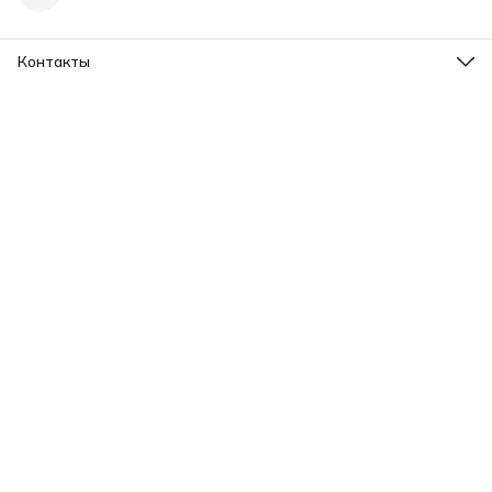
Контакты
Адрес
г. Ярославль, пр-т Ленина, 2
Телефон
8 (965) 726-31-37
Режим работы
Пн-Вс, 09.00-20.00