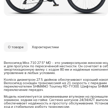
О товаре
Характеристики
Велосипед Miss 710 27.5" MD - это универсальная женская мо
и для прогулок по пересечённой местности. Он сочетает в с
амортизационную вилку с ходом 80 мм и надёжные компонен
управление в любых условиях.
Колёса диаметром 27.5 дюймов обеспечивают хороший накат 
Велосипед оснащён трансмиссией на 21 скорость с передни
переключателем SHIMANO Tourney RD-TY300. Шифтеры SHIMA
переключение передач.
Модель комплектуется алюминиевыми втулками на промышле
зажимом, задняя на гайке. Система шатунов 24/34/42Т выпол
обеспечивает надёжность и простоту обслуживания. Устано
ход и стабильную работу трансмиссии.