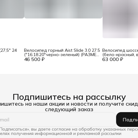
27,5" 24
Велосипед горный Aist Slide 3.0 27.5
Велосипед шоссе
("16.18.20"черно-зеленый) (РАЗМЕР
(бело-красный, 
46 500 ₽
В АСС.)
63 000 ₽
мм)
Подпишитесь на рассылку
ишитесь на наши акции и новости и получите скид
следующий заказ
Подпи
Подписаться», вы даете согласие на обработку указанных пер
целях получения информационной и рекламной рассылки