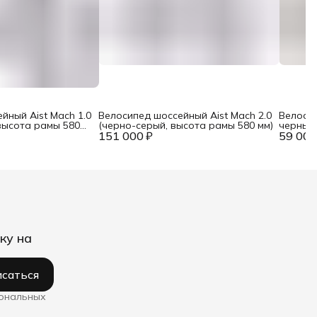
йный Aist Mach 1.0
Велосипед шоссейный Aist Mach 2.0
Велосип
высота рамы 580
(черно-серый, высота рамы 580 мм)
черный/
151 000 ₽
59 000
ку на
саться
сональных