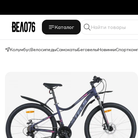
Каталог
Колумбус
Велосипеды
Самокаты
Беговелы
Новинки
Спортком