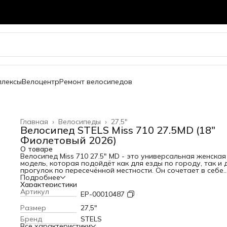
плексы
Велоцентр
Ремонт велосипедов
Главная
›
Велосипеды
›
27,5"
Велосипед STELS Miss 710 27.5MD (18"
Фиолетовый 2026)
О товаре
Велосипед Miss 710 27.5" MD - это универсальная женская
модель, которая подойдёт как для езды по городу, так и 
прогулок по пересечённой местности. Он сочетает в себе
прочную стальную раму, современную амортизационную
Подробнее
вилку с ходом 80 мм и надёжные компоненты,
Характеристики
обеспечивающие комфорт и уверенное управление в люб
Артикул
EP-00010487
условиях.
Колёса диаметром 27.5 дюймов обеспечивают хороший н
Размер
27,5"
и устойчивость на различных типах покрытий. Велосипед
Бренд
STELS
оснащён трансмиссией на 21 скорость с передним
Все характеристики