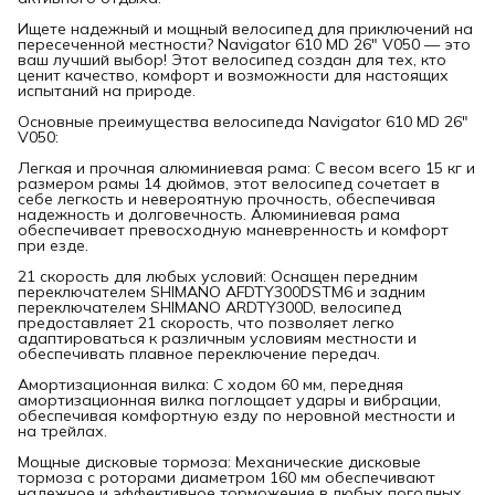
Ищете надежный и мощный велосипед для приключений на
пересеченной местности? Navigator 610 MD 26" V050 — это
ваш лучший выбор! Этот велосипед создан для тех, кто
ценит качество, комфорт и возможности для настоящих
испытаний на природе.
Основные преимущества велосипеда Navigator 610 MD 26"
V050:
Легкая и прочная алюминиевая рама: С весом всего 15 кг и
размером рамы 14 дюймов, этот велосипед сочетает в
себе легкость и невероятную прочность, обеспечивая
надежность и долговечность. Алюминиевая рама
обеспечивает превосходную маневренность и комфорт
при езде.
21 скорость для любых условий: Оснащен передним
переключателем SHIMANO AFDTY300DSTM6 и задним
переключателем SHIMANO ARDTY300D, велосипед
предоставляет 21 скорость, что позволяет легко
адаптироваться к различным условиям местности и
обеспечивать плавное переключение передач.
Амортизационная вилка: С ходом 60 мм, передняя
амортизационная вилка поглощает удары и вибрации,
обеспечивая комфортную езду по неровной местности и
на трейлах.
Мощные дисковые тормоза: Механические дисковые
тормоза с роторами диаметром 160 мм обеспечивают
надежное и эффективное торможение в любых погодных