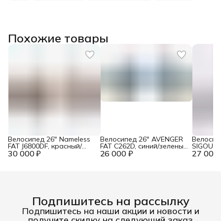
Похожие товары
Велосипед 26" Nameless
Велосипед 26" AVENGER
Велосип
FAT J6800DF, красный/
FAT C262D, синий/зеленый
SIGOURA
30 000 ₽
желтый, 18"
26 000 ₽
неон, 17,5"
27 000 
скор., к
розовы
Подпишитесь на рассылку
Подпишитесь на наши акции и новости и
получите скидку на следующий заказ