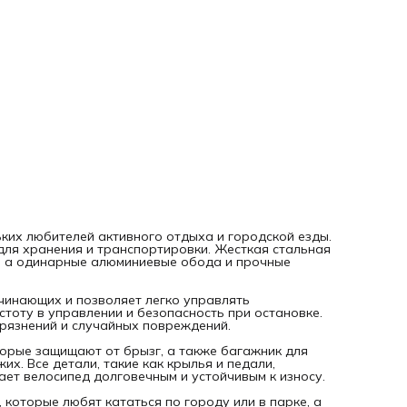
загрязнений и случайных повреждений.
Для удобства использования на велосипеде есть крылья,
которые защищают от брызг, а также багажник для
дополнительного груза и звонок для предупреждения
прохожих. Все детали, такие как крылья и педали, выпол
из прочных материалов (сталь и пластик), что делает
велосипед долговечным и устойчивым к износу.
Pilot-310 20" Z010 - это идеальный выбор для активных де
которые любят кататься по городу или в парке, а также 
тех, кто ценит удобство хранения и транспортировки
велосипеда.
ньких любителей активного отдыха и городской езды.
для хранения и транспортировки. Жесткая стальная
я, а одинарные алюминиевые обода и прочные
чинающих и позволяет легко управлять
тоту в управлении и безопасность при остановке.
рязнений и случайных повреждений.
торые защищают от брызг, а также багажник для
х. Все детали, такие как крылья и педали,
лает велосипед долговечным и устойчивым к износу.
, которые любят кататься по городу или в парке, а