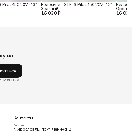
Pilot 450 20V (13"
Велосипед STELS Pilot 450 20V (13"
Велосип
Зеленый)
Оранже
16 030 ₽
16 030
ку на
саться
сональных
Контакты
Адрес
г. Ярославль, пр-т Ленина, 2