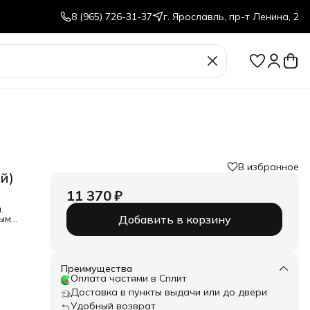
8 (965) 726-31-37
г. Ярославль, пр-т Ленина, 2
В избранное
й)
11 370 ₽
.
ным
Добавить в корзину
а
.0
Преимущества
Оплата частями в Сплит
Доставка в пункты выдачи или до двери
Удобный возврат