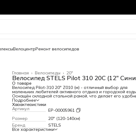
плексы
Велоцентр
Ремонт велосипедов
Главная
›
Велосипеды
›
20"
Велосипед STELS Pilot 310 20C (12" Сини
О товаре
Велосипед Pilot-310 20" Z010 (м) - отличный выбор для
маленьких любителей активного отдыха и городской езды
Оснащён складной стальной рамой, что делает его удоб
для хранения и транспортировки. Жесткая стальная вилк
Подробнее
обеспечивает стабильность на разных типах покрытия, а
Характеристики
одинарные алюминиевые обода и прочные покрышки 20x2
Артикул
EP-00005961
гарантируют отличное сцепление с дорогой.
Модель имеет одну передачу, что идеально подходит для
Размер
20" (120-140см)
начинающих и позволяет легко управлять велосипедом.
Бренд
STELS
Ножные педальные тормоза обеспечивают простоту в
Все характеристики
управлении и безопасность при остановке. Также
предусмотрена защита цепи, которая защищает от