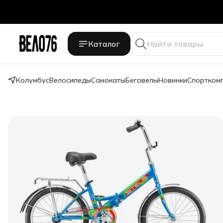
Каталог
Колумбус
Велосипеды
Самокаты
Беговелы
Новинки
Спортком