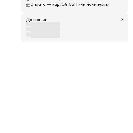
Оплата — картой, СБП или наличными
нены
Доставка
тей,
для